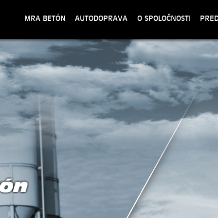
MRA BETÓN
AUTODOPRAVA
O SPOLOČNOSTI
PRED