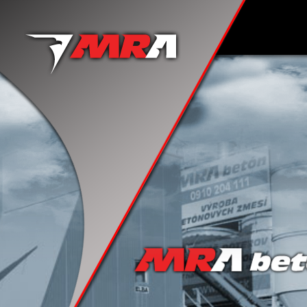
MRA
MRA Betónss