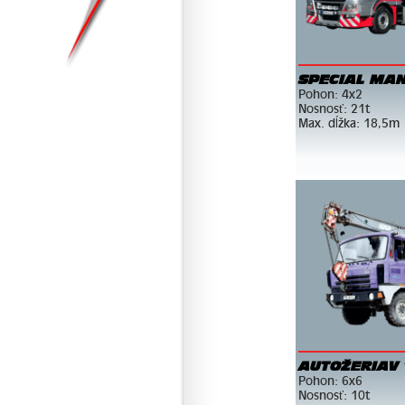
SPECIAL MAN
Pohon: 4x2
Nosnosť: 21t
Max. dĺžka: 18,5m
AUTOŽERIAV
Pohon: 6x6
Nosnosť: 10t