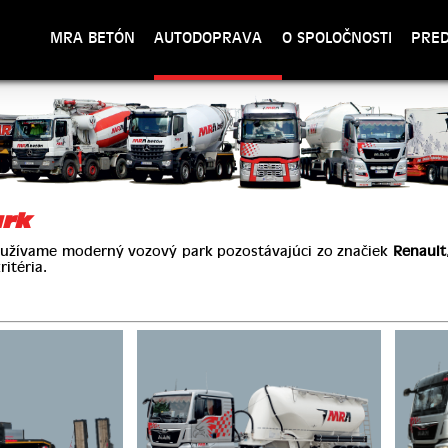
MRA BETÓN
AUTODOPRAVA
O SPOLOČNOSTI
PRED
ark
ívame moderný vozový park pozostávajúci zo značiek
Renault
itéria.