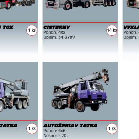
 TGX
CISTERNY
VYKL
1 ks
14 ks
Pohon: 4x2
Pohon: 
Objem: 34-37m³
Objem:
 TATRA
AUTOŽERIAV TATRA
1 ks
1 ks
Pohon: 6x6
Nosnosť: 20t