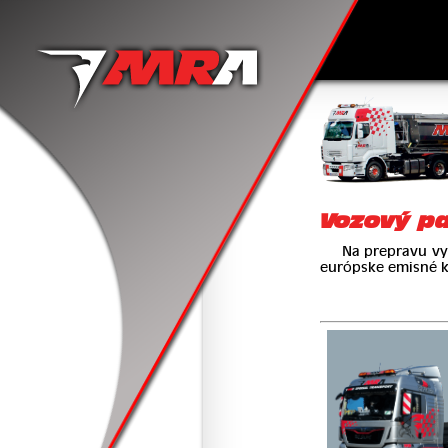
Vozový park | MRA
Vozový p
Na prepravu využ
európske emisné kr