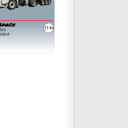
ÁPAČE
11 ks
4x2
 24m3